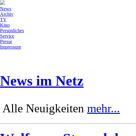
News
Archiv
TV
Kino
Persönliches
Service
Presse
Impressum
News im Netz
Alle Neuigkeiten
mehr...