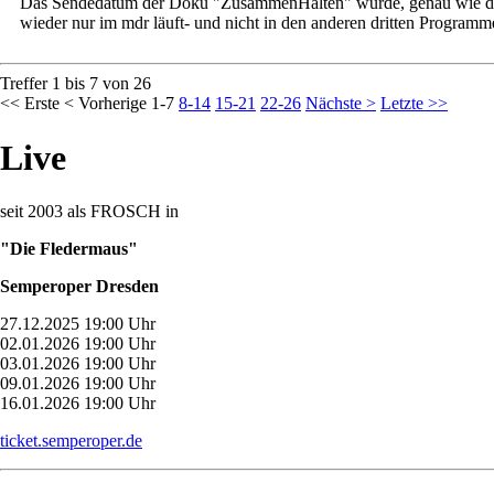
Das Sendedatum der Doku "ZusammenHalten" wurde, genau wie der Ti
wieder nur im mdr läuft- und nicht in den anderen dritten Programmen
Treffer 1 bis 7 von 26
<< Erste
< Vorherige
1-7
8-14
15-21
22-26
Nächste >
Letzte >>
Live
seit 2003 als FROSCH in
"Die Fledermaus"
Semperoper Dresden
27.12.2025 19:00 Uhr
02.01.2026 19:00 Uhr
03.01.2026 19:00 Uhr
09.01.2026 19:00 Uhr
16.01.2026 19:00 Uhr
ticket.semperoper.de