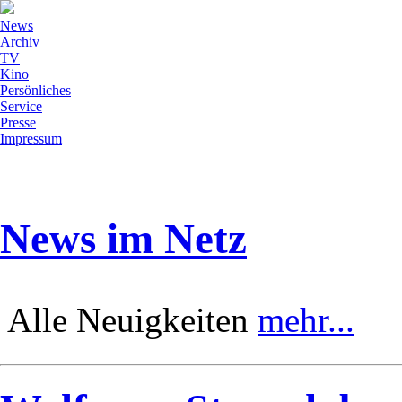
News
Archiv
TV
Kino
Persönliches
Service
Presse
Impressum
News im Netz
Alle Neuigkeiten
mehr...