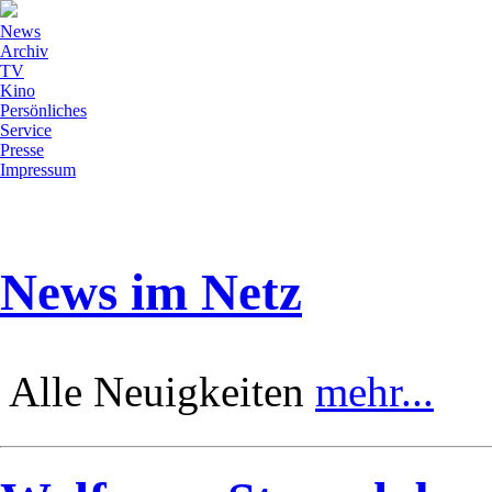
News
Archiv
TV
Kino
Persönliches
Service
Presse
Impressum
News im Netz
Alle Neuigkeiten
mehr...