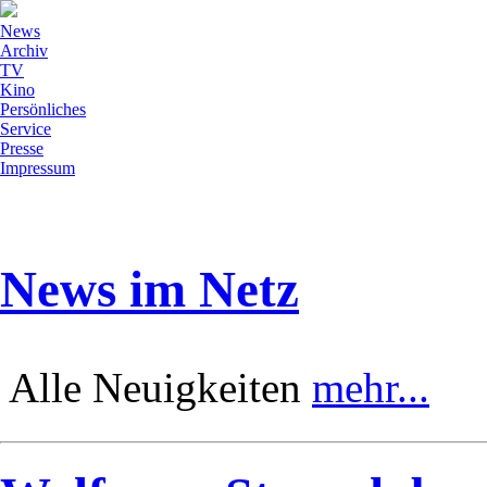
News
Archiv
TV
Kino
Persönliches
Service
Presse
Impressum
News im Netz
Alle Neuigkeiten
mehr...