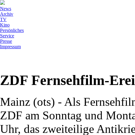
News
Archiv
TV
Kino
Persönliches
Service
Presse
Impressum
ZDF Fernsehfilm-Erei
Mainz (ots) - Als Fernsehfil
ZDF am Sonntag und Montag,
Uhr, das zweiteilige Antik