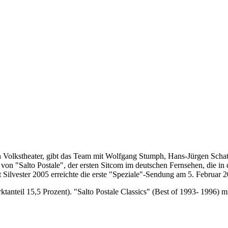
hen Volkstheater, gibt das Team mit Wolfgang Stumph, Hans-Jürgen Scha
 von "Salto Postale", der ersten Sitcom im deutschen Fernsehen, die i
it Silvester 2005 erreichte die erste "Speziale"-Sendung am 5. Februar
anteil 15,5 Prozent). "Salto Postale Classics" (Best of 1993- 1996) m