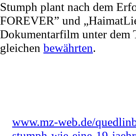
Stumph plant nach dem Erf
FOREVER” und „HaimatLiebe
Dokumentarfilm unter dem 
gleichen
bewährten
.
www.mz-web.de/quedlinb
stumph-wie-eine-19-jaehr