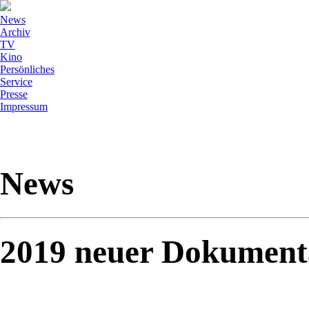
News
Archiv
TV
Kino
Persönliches
Service
Presse
Impressum
News
2019 neuer Dokument