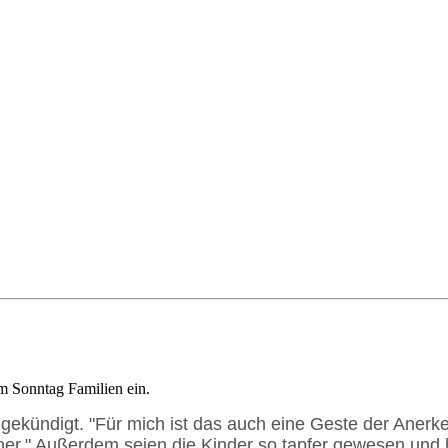
 Sonntag Familien ein.
kündigt. "Für mich ist das auch eine Geste der Anerkennun
er." Außerdem seien die Kinder so tapfer gewesen und hä