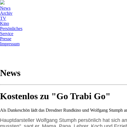
News
Archiv
TV
Kino
Persönliches
Service
Presse
Impressum
News
Kostenlos zu "Go Trabi Go"
Als Dankeschön lädt das Dresdner Rundkino und Wolfgang Stumph am
Hauptdarsteller Wolfgang Stumph persönlich hat sich ange
mussten", sagt er. Mama, Papa, Lehrer, Koch und Erzieh