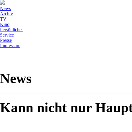
News
Archiv
TV
Kino
Persönliches
Service
Presse
Impressum
News
Kann nicht nur Haupt