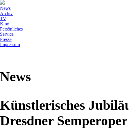
News
Archiv
TV
Kino
Persönliches
Service
Presse
Impressum
News
Künstlerisches Jubilä
Dresdner Semperoper