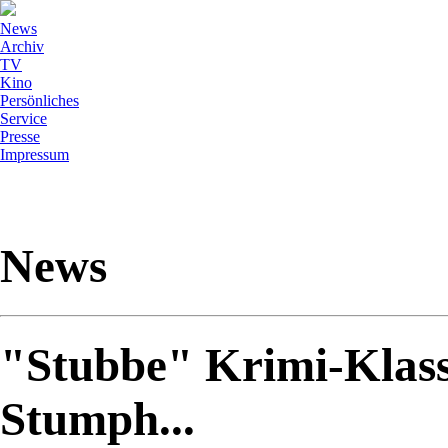
News
Archiv
TV
Kino
Persönliches
Service
Presse
Impressum
News
"Stubbe" Krimi-Klass
Stumph...