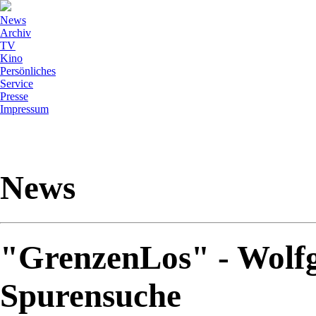
News
Archiv
TV
Kino
Persönliches
Service
Presse
Impressum
News
"GrenzenLos" - Wolf
Spurensuche