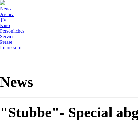
News
Archiv
TV
Kino
Persönliches
Service
Presse
Impressum
News
"Stubbe"- Special abg