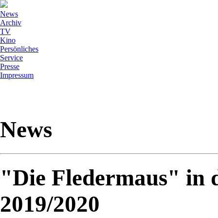
News
Archiv
TV
Kino
Persönliches
Service
Presse
Impressum
News
"Die Fledermaus" in d
2019/2020