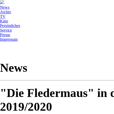
News
Archiv
TV
Kino
Persönliches
Service
Presse
Impressum
News
"Die Fledermaus" in d
2019/2020