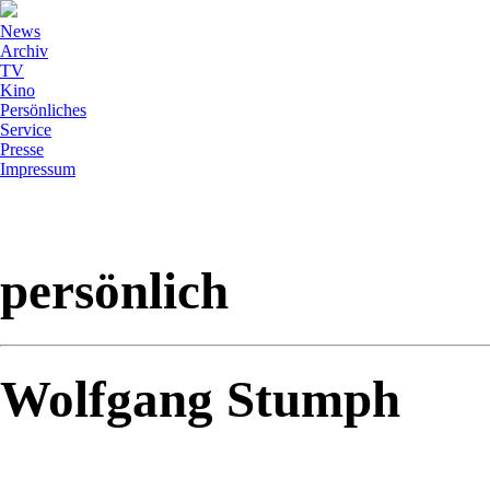
News
Archiv
TV
Kino
Persönliches
Service
Presse
Impressum
persönlich
Wolfgang Stumph