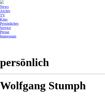
News
Archiv
TV
Kino
Persönliches
Service
Presse
Impressum
persönlich
Wolfgang Stumph