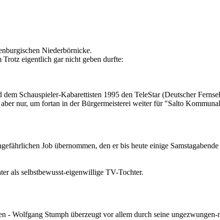
enburgischen Niederbörnicke.
rotz eigentlich gar nicht geben durfte:
d dem Schauspieler-Kabarettisten 1995 den TeleStar (Deutscher Ferns
 aber nur, um fortan in der Bürgermeisterei weiter für "Salto Kommuna
ngefährlichen Job übernommen, den er bis heute einige Samstagabende p
ter als selbstbewusst-eigenwillige TV-Tochter.
pen - Wolfgang Stumph überzeugt vor allem durch seine ungezwungen-na