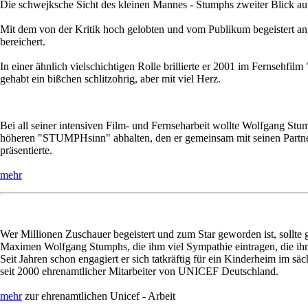
Die schwejksche Sicht des kleinen Mannes - Stumphs zweiter Blick auf
Mit dem von der Kritik hoch gelobten und vom Publikum begeistert a
bereichert.
In einer ähnlich vielschichtigen Rolle brillierte er 2001 im Fernsehf
gehabt ein bißchen schlitzohrig, aber mit viel Herz.
Bei all seiner intensiven Film- und Fernseharbeit wollte Wolfgang Stu
höheren "STUMPHsinn" abhalten, den er gemeinsam mit seinen Partnern
präsentierte.
mehr
Wer Millionen Zuschauer begeistert und zum Star geworden ist, sollte
Maximen Wolfgang Stumphs, die ihm viel Sympathie eintragen, die ihm 
Seit Jahren schon engagiert er sich tatkräftig für ein Kinderheim im s
seit 2000 ehrenamtlicher Mitarbeiter von UNICEF Deutschland.
mehr
zur ehrenamtlichen Unicef - Arbeit