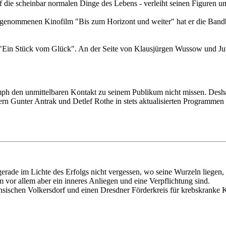
 die scheinbar normalen Dinge des Lebens - verleiht seinen Figuren un
ngenommenen Kinofilm "Bis zum Horizont und weiter" hat er die Bandb
ilm "Ein Stück vom Glück". An der Seite von Klausjürgen Wussow und Ju
mph den unmittelbaren Kontakt zu seinem Publikum nicht missen. Deshal
 Gunter Antrak und Detlef Rothe in stets aktualisierten Programmen v
 gerade im Lichte des Erfolgs nicht vergessen, wo seine Wurzeln liege
vor allem aber ein inneres Anliegen und eine Verpflichtung sind.
ächsischen Volkersdorf und einen Dresdner Förderkreis für krebskranke 