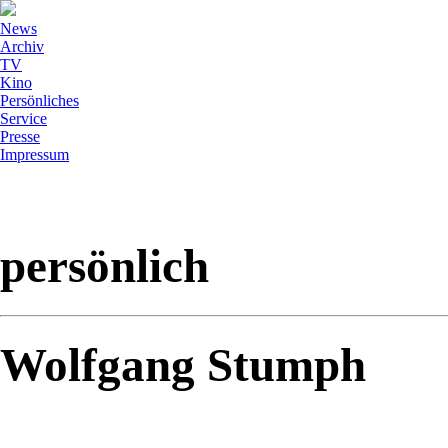
News
Archiv
TV
Kino
Persönliches
Service
Presse
Impressum
persönlich
Wolfgang Stumph