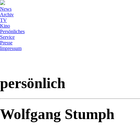
News
Archiv
TV
Kino
Persönliches
Service
Presse
Impressum
persönlich
Wolfgang Stumph