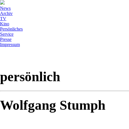
News
Archiv
TV
Kino
Persönliches
Service
Presse
Impressum
persönlich
Wolfgang Stumph