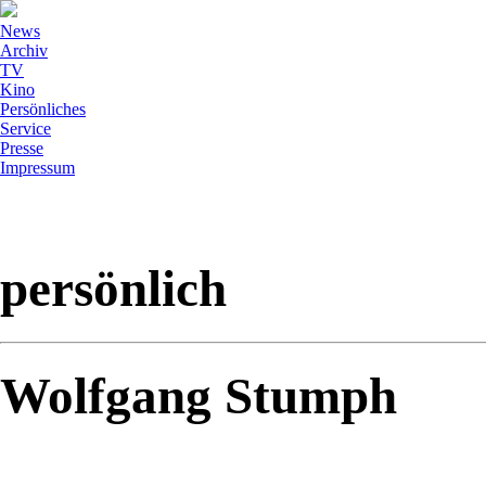
News
Archiv
TV
Kino
Persönliches
Service
Presse
Impressum
persönlich
Wolfgang Stumph