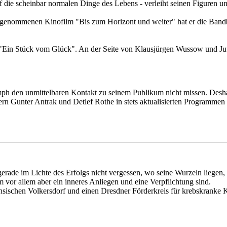
 die scheinbar normalen Dinge des Lebens - verleiht seinen Figuren un
ngenommenen Kinofilm "Bis zum Horizont und weiter" hat er die Bandb
ilm "Ein Stück vom Glück". An der Seite von Klausjürgen Wussow und Ju
mph den unmittelbaren Kontakt zu seinem Publikum nicht missen. Deshal
 Gunter Antrak und Detlef Rothe in stets aktualisierten Programmen v
 gerade im Lichte des Erfolgs nicht vergessen, wo seine Wurzeln liege
vor allem aber ein inneres Anliegen und eine Verpflichtung sind.
ächsischen Volkersdorf und einen Dresdner Förderkreis für krebskranke 