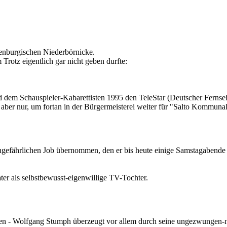
enburgischen Niederbörnicke.
rotz eigentlich gar nicht geben durfte:
d dem Schauspieler-Kabarettisten 1995 den TeleStar (Deutscher Ferns
 aber nur, um fortan in der Bürgermeisterei weiter für "Salto Kommuna
ngefährlichen Job übernommen, den er bis heute einige Samstagabende p
ter als selbstbewusst-eigenwillige TV-Tochter.
pen - Wolfgang Stumph überzeugt vor allem durch seine ungezwungen-na