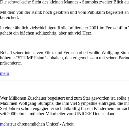
Die schwejksche Sicht des kleinen Mannes - Stumphs zweiter Blick auf
Mit dem von der Kritik hoch gelobten und vom Publikum begeistert a
bereichert.
In einer ähnlich vielschichtigen Rolle brillierte er 2001 im Fernsehf
gehabt ein bißchen schlitzohrig, aber mit viel Herz.
Bei all seiner intensiven Film- und Fernseharbeit wollte Wolfgang Stu
höheren "STUMPHsinn" abhalten, den er gemeinsam mit seinen Partnern
präsentierte.
mehr
Wer Millionen Zuschauer begeistert und zum Star geworden ist, sollte
Maximen Wolfgang Stumphs, die ihm viel Sympathie eintragen, die ihm 
Seit Jahren schon engagiert er sich tatkräftig für ein Kinderheim im s
seit 2000 ehrenamtlicher Mitarbeiter von UNICEF Deutschland.
mehr
zur ehrenamtlichen Unicef - Arbeit