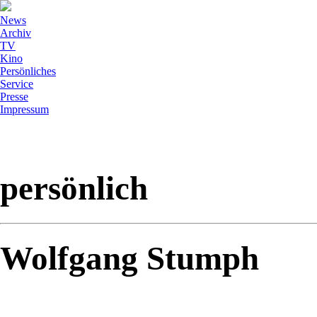
News
Archiv
TV
Kino
Persönliches
Service
Presse
Impressum
persönlich
Wolfgang Stumph