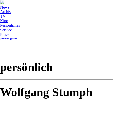
News
Archiv
TV
Kino
Persönliches
Service
Presse
Impressum
persönlich
Wolfgang Stumph