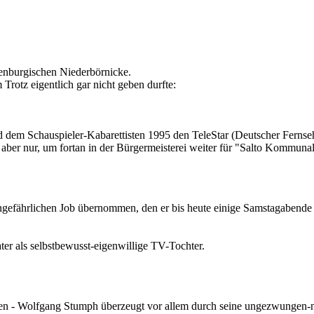
enburgischen Niederbörnicke.
rotz eigentlich gar nicht geben durfte:
d dem Schauspieler-Kabarettisten 1995 den TeleStar (Deutscher Ferns
 aber nur, um fortan in der Bürgermeisterei weiter für "Salto Kommuna
ngefährlichen Job übernommen, den er bis heute einige Samstagabende p
ter als selbstbewusst-eigenwillige TV-Tochter.
pen - Wolfgang Stumph überzeugt vor allem durch seine ungezwungen-na