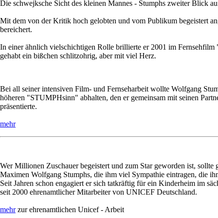
Die schwejksche Sicht des kleinen Mannes - Stumphs zweiter Blick auf
Mit dem von der Kritik hoch gelobten und vom Publikum begeistert a
bereichert.
In einer ähnlich vielschichtigen Rolle brillierte er 2001 im Fernsehf
gehabt ein bißchen schlitzohrig, aber mit viel Herz.
Bei all seiner intensiven Film- und Fernseharbeit wollte Wolfgang Stu
höheren "STUMPHsinn" abhalten, den er gemeinsam mit seinen Partnern
präsentierte.
mehr
Wer Millionen Zuschauer begeistert und zum Star geworden ist, sollte
Maximen Wolfgang Stumphs, die ihm viel Sympathie eintragen, die ihm 
Seit Jahren schon engagiert er sich tatkräftig für ein Kinderheim im s
seit 2000 ehrenamtlicher Mitarbeiter von UNICEF Deutschland.
mehr
zur ehrenamtlichen Unicef - Arbeit