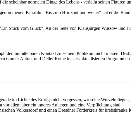
 die scheinbar normalen Dinge des Lebens - verleiht seinen Figuren un
ngenommenen Kinofilm "Bis zum Horizont und weiter" hat er die Bandb
ilm "Ein Stück vom Glück". An der Seite von Klausjürgen Wussow und Ju
mph den unmittelbaren Kontakt zu seinem Publikum nicht missen. Deshal
 Gunter Antrak und Detlef Rothe in stets aktualisierten Programmen v
 gerade im Lichte des Erfolgs nicht vergessen, wo seine Wurzeln liege
vor allem aber ein inneres Anliegen und eine Verpflichtung sind.
ächsischen Volkersdorf und einen Dresdner Förderkreis für krebskranke 