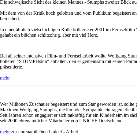
Die schwejksche Sicht des kleinen Mannes - Stumphs zweiter Blick auf
Mit dem von der Kritik hoch gelobten und vom Publikum begeistert a
bereichert.
In einer ähnlich vielschichtigen Rolle brillierte er 2001 im Fernsehf
gehabt ein bißchen schlitzohrig, aber mit viel Herz.
Bei all seiner intensiven Film- und Fernseharbeit wollte Wolfgang Stu
höheren "STUMPHsinn" abhalten, den er gemeinsam mit seinen Partnern
präsentierte.
mehr
Wer Millionen Zuschauer begeistert und zum Star geworden ist, sollte
Maximen Wolfgang Stumphs, die ihm viel Sympathie eintragen, die ihm 
Seit Jahren schon engagiert er sich tatkräftig für ein Kinderheim im s
seit 2000 ehrenamtlicher Mitarbeiter von UNICEF Deutschland.
mehr
zur ehrenamtlichen Unicef - Arbeit