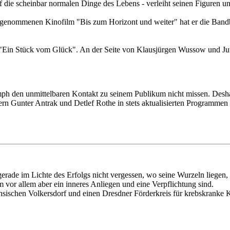
 die scheinbar normalen Dinge des Lebens - verleiht seinen Figuren un
ngenommenen Kinofilm "Bis zum Horizont und weiter" hat er die Bandb
ilm "Ein Stück vom Glück". An der Seite von Klausjürgen Wussow und Ju
mph den unmittelbaren Kontakt zu seinem Publikum nicht missen. Deshal
 Gunter Antrak und Detlef Rothe in stets aktualisierten Programmen v
 gerade im Lichte des Erfolgs nicht vergessen, wo seine Wurzeln liege
vor allem aber ein inneres Anliegen und eine Verpflichtung sind.
ächsischen Volkersdorf und einen Dresdner Förderkreis für krebskranke 