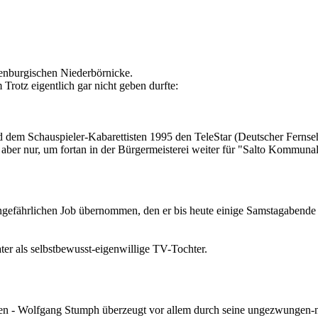
enburgischen Niederbörnicke.
rotz eigentlich gar nicht geben durfte:
d dem Schauspieler-Kabarettisten 1995 den TeleStar (Deutscher Ferns
 aber nur, um fortan in der Bürgermeisterei weiter für "Salto Kommuna
ngefährlichen Job übernommen, den er bis heute einige Samstagabende p
ter als selbstbewusst-eigenwillige TV-Tochter.
pen - Wolfgang Stumph überzeugt vor allem durch seine ungezwungen-na