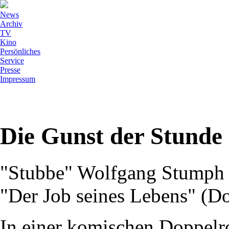
News
Archiv
TV
Kino
Persönliches
Service
Presse
Impressum
Die Gunst der Stunde
"Stubbe" Wolfgang Stumph 
"Der Job seines Lebens" (D
In einer komischen Doppelrol