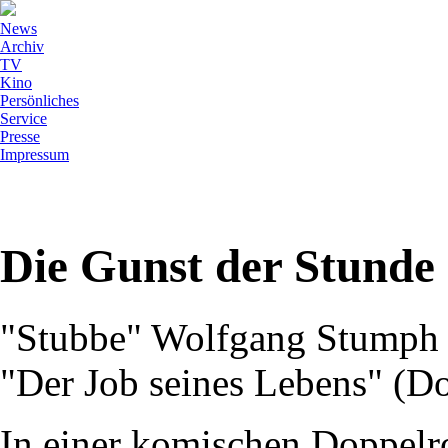
News
Archiv
TV
Kino
Persönliches
Service
Presse
Impressum
Die Gunst der Stunde
"Stubbe" Wolfgang Stumph 
"Der Job seines Lebens" (D
In einer komischen Doppelrol