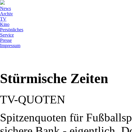
News
Archiv
TV
Kino
Persönliches
Service
Presse
Impressum
Stürmische Zeiten
TV-QUOTEN
Spitzenquoten für Fußballsp
sichere Bank - eigentlich. D