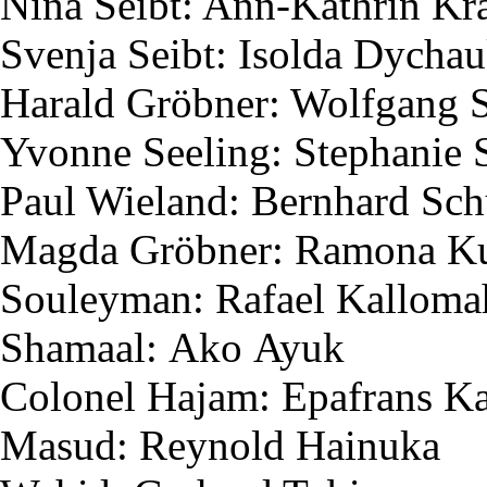
Nina
Seibt
: Ann-Kathrin K
Svenja
Seibt
:
Isolda
Dychau
Harald
Gröbner
: Wolfgang
Yvonne
Seeling
: Stephanie
Paul Wieland: Bernhard Sc
Magda
Gröbner
: Ramona
K
Souleyman
: Rafael
Kalloma
Shamaal
:
Ako
Ayuk
Colonel
Hajam
:
Epafrans
Ka
Masud
:
Reynold
Hainuka