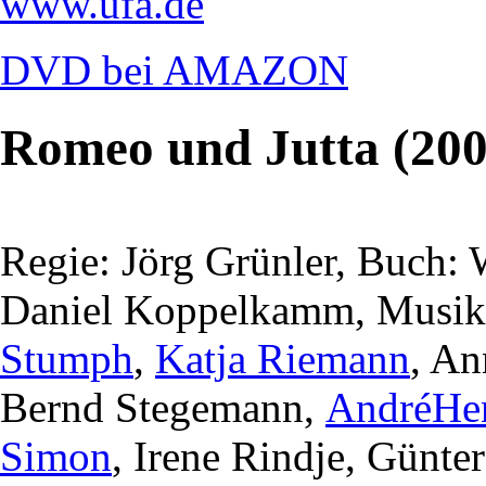
www.ufa.de
DVD bei AMAZON
Romeo und Jutta (200
Regie: Jörg Grünler, Buch:
Daniel Koppelkamm, Musik:
Stumph
,
Katja Riemann
, An
Bernd Stegemann,
AndréHe
Simon
, Irene Rindje, Günte