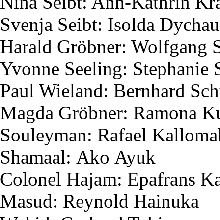
Nina
Seibt
: Ann-Kathrin K
Svenja
Seibt
:
Isolda
Dychau
Harald
Gröbner
: Wolfgang
Yvonne
Seeling
: Stephanie
Paul Wieland: Bernhard Sc
Magda
Gröbner
: Ramona
K
Souleyman
: Rafael
Kalloma
Shamaal
:
Ako
Ayuk
Colonel
Hajam
:
Epafrans
Ka
Masud
:
Reynold
Hainuka