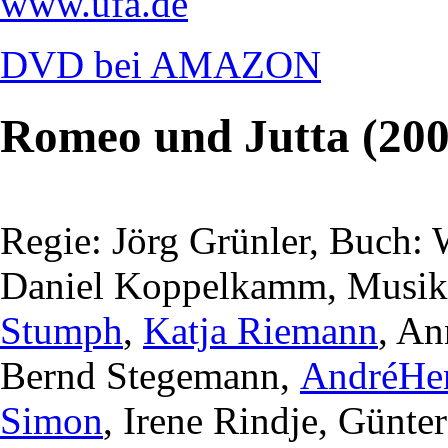
www.ufa.de
DVD bei AMAZON
Romeo und Jutta (200
Regie: Jörg Grünler, Buch:
Daniel Koppelkamm, Musik:
Stumph
,
Katja Riemann
, An
Bernd Stegemann,
AndréHe
Simon
, Irene Rindje, Günte