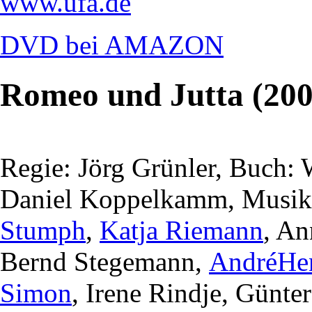
www.ufa.de
DVD bei AMAZON
Romeo und Jutta (200
Regie: Jörg Grünler, Buch:
Daniel Koppelkamm, Musik:
Stumph
,
Katja Riemann
, An
Bernd Stegemann,
AndréHe
Simon
, Irene Rindje, Günte