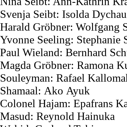
Nina
Seibt
: Ann-Kathrin K
Svenja
Seibt
:
Isolda
Dychau
Harald
Gröbner
: Wolfgang
Yvonne
Seeling
: Stephanie
Paul Wieland: Bernhard Sc
Magda
Gröbner
: Ramona
K
Souleyman
: Rafael
Kalloma
Shamaal
:
Ako
Ayuk
Colonel
Hajam
:
Epafrans
Ka
Masud
:
Reynold
Hainuka