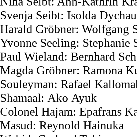
Nina
Seibt
: Ann-Kathrin K
Svenja
Seibt
:
Isolda
Dychau
Harald
Gröbner
: Wolfgang
Yvonne
Seeling
: Stephanie
Paul Wieland: Bernhard Sc
Magda
Gröbner
: Ramona
K
Souleyman
: Rafael
Kalloma
Shamaal
:
Ako
Ayuk
Colonel
Hajam
:
Epafrans
Ka
Masud
:
Reynold
Hainuka