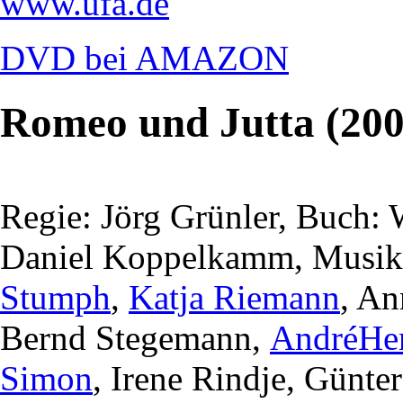
www.ufa.de
DVD bei AMAZON
Romeo und Jutta (200
Regie: Jörg Grünler, Buch:
Daniel Koppelkamm, Musik:
Stumph
,
Katja Riemann
, An
Bernd Stegemann,
AndréHe
Simon
, Irene Rindje, Günte