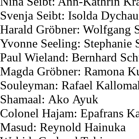
Nina
Seibt
: Ann-Kathrin K
Svenja
Seibt
:
Isolda
Dychau
Harald
Gröbner
: Wolfgang
Yvonne
Seeling
: Stephanie
Paul Wieland: Bernhard Sc
Magda
Gröbner
: Ramona
K
Souleyman
: Rafael
Kalloma
Shamaal
:
Ako
Ayuk
Colonel
Hajam
:
Epafrans
Ka
Masud
:
Reynold
Hainuka