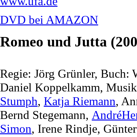
www.ufa.de
DVD bei AMAZON
Romeo und Jutta (200
Regie: Jörg Grünler, Buch:
Daniel Koppelkamm, Musik:
Stumph
,
Katja Riemann
, An
Bernd Stegemann,
AndréHe
Simon
, Irene Rindje, Günte