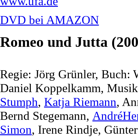
www.ufa.de
DVD bei AMAZON
Romeo und Jutta (200
Regie: Jörg Grünler, Buch:
Daniel Koppelkamm, Musik:
Stumph
,
Katja Riemann
, An
Bernd Stegemann,
AndréHe
Simon
, Irene Rindje, Günte