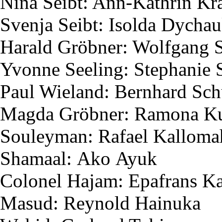
Nina
Seibt
: Ann-Kathrin K
Svenja
Seibt
:
Isolda
Dychau
Harald
Gröbner
: Wolfgang
Yvonne
Seeling
: Stephanie
Paul Wieland: Bernhard Sc
Magda
Gröbner
: Ramona
K
Souleyman
: Rafael
Kalloma
Shamaal
:
Ako
Ayuk
Colonel
Hajam
:
Epafrans
Ka
Masud
:
Reynold
Hainuka