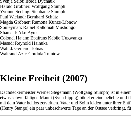
Svenja
Seibt
:
Isolda
Dychauk
Harald
Gröbner
: Wolfgang Stumph
Yvonne
Seeling
: Stephanie Stumph
Paul Wieland: Bernhard Schütz
Magda
Gröbner
: Ramona
Kunze-Libnow
Souleyman
: Rafael
Kallomah
Mushongo
Shamaal
:
Ako
Ayuk
Colonel
Hajam
:
Epafrans
Kabije
Uugwanga
Masud
:
Reynold
Hainuka
Wahid
: Gerhard Tobias
Waltraud
Azir
: Cordula
Trantow
Kleine Freiheit (2007)
Dachdeckermeister Werner Stegemann (Wolfgang Stumph) ist in einem
etwas schwerfälligen Manni (Sven Pippig) bildet er eine beliebte un
mit dem Vater heillos zerstritten. Vater und Sohn leiden unter ihrer E
(Henry Stange) ein paar unbeschwerte Tage an der Ostsee verbringt, füh