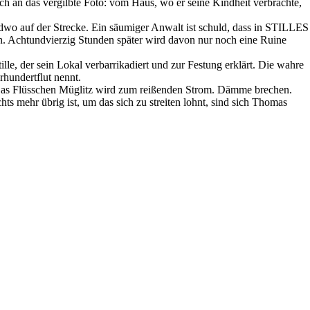
h an das vergilbte Foto: vom Haus, wo er seine Kindheit verbrachte,
endwo auf der Strecke. Ein säumiger Anwalt ist schuld, dass in STILLES
 Achtundvierzig Stunden später wird davon nur noch eine Ruine
e, der sein Lokal verbarrikadiert und zur Festung erklärt. Die wahre
rhundertflut nennt.
l. Das Flüsschen Müglitz wird zum reißenden Strom. Dämme brechen.
 mehr übrig ist, um das sich zu streiten lohnt, sind sich Thomas