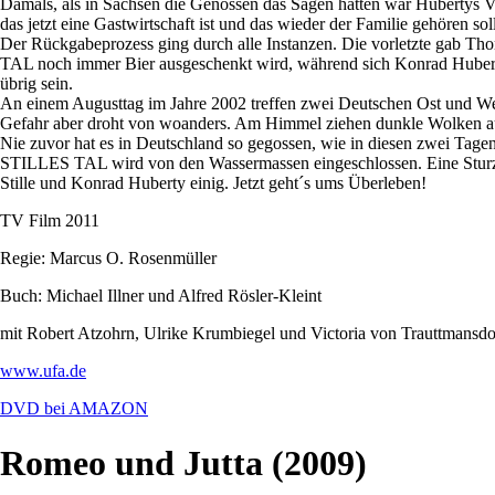
Damals, als in Sachsen die Genossen das Sagen hatten war Hubertys V
das jetzt eine Gastwirtschaft ist und das wieder der Familie gehören sol
Der Rückgabeprozess ging durch alle Instanzen. Die vorletzte gab Thom
TAL noch immer Bier ausgeschenkt wird, während sich Konrad Hubert
übrig sein.
An einem Augusttag im Jahre 2002 treffen zwei Deutschen Ost und West
Gefahr aber droht von woanders. Am Himmel ziehen dunkle Wolken auf. 
Nie zuvor hat es in Deutschland so gegossen, wie in diesen zwei Tag
STILLES TAL wird von den Wassermassen eingeschlossen. Eine Sturzflut 
Stille und Konrad Huberty einig. Jetzt geht´s ums Überleben!
TV Film 2011
Regie: Marcus O. Rosenmüller
Buch: Michael Illner und Alfred Rösler-Kleint
mit Robert Atzohrn, Ulrike Krumbiegel und Victoria von Trauttmansdo
www.ufa.de
DVD bei AMAZON
Romeo und Jutta (2009)