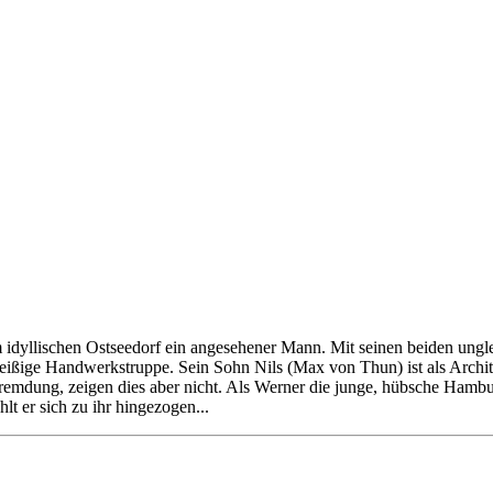
 idyllischen Ostseedorf ein angesehener Mann. Mit seinen beiden un
d fleißige Handwerkstruppe. Sein Sohn Nils (Max von Thun) ist als Ar
ntfremdung, zeigen dies aber nicht. Als Werner die junge, hübsche Hamb
lt er sich zu ihr hingezogen...