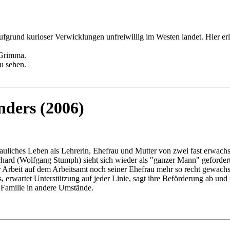
grund kurioser Verwicklungen unfreiwillig im Westen landet. Hier er
 Grimma.
u sehen.
nders (2006)
auliches Leben als Lehrerin, Ehefrau und Mutter von zwei fast erwac
ichard (Wolfgang Stumph) sieht sich wieder als "ganzer Mann" gefordert
Arbeit auf dem Arbeitsamt noch seiner Ehefrau mehr so recht gewachse
, erwartet Unterstützung auf jeder Linie, sagt ihre Beförderung ab und 
e Familie in andere Umstände.