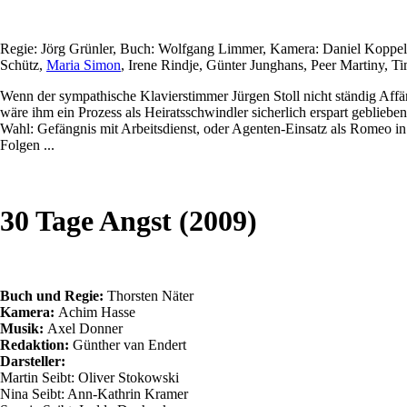
Regie: Jörg Grünler, Buch: Wolfgang Limmer, Kamera: Daniel Koppe
Schütz,
Maria Simon
, Irene Rindje, Günter Junghans, Peer Martiny, Tim
Wenn der sympathische Klavierstimmer Jürgen Stoll nicht ständig Aff
wäre ihm ein Prozess als Heiratsschwindler sicherlich erspart gebliebe
Wahl: Gefängnis mit Arbeitsdienst, oder Agenten-Einsatz als Romeo in
Folgen ...
30 Tage Angst (2009)
Buch und Regie:
Thorsten
Näter
Kamera:
Achim Hasse
Musik:
Axel Donner
Redaktion:
Günther van
Endert
Darsteller:
Martin
Seibt
: Oliver Stokowski
Nina
Seibt
: Ann-Kathrin Kramer