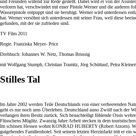
und Freunden wütend zur Rede gestellt. Dabei wird er von der Assisten
verloren hat, verschwindet mit einer Pistole.Werner und die anderen f
Wasserpistole entpuppt sind sie beruhigt. Werner wird unterdessen ent
hat. Werner versöhnt sich unterdessen mit seiner Frau, weil diese beein
gefunden, mit der sie zufrieden sind.
TV Film 2011
Regie. Franziska Meyer- Price
Drehbuch: Johannes W. Netz, Thomas Brussig
mit Wolfgang Stumph, Christian Tramitz, Jörg Schüttauf, Petra Kleine
Stilles Tal
Im Jahre 2002 werden Teile Deutschlands von einer verheerenden Natu
geht es nur noch ums Überleben. Deutschland anno Zwölf nach der W
verlangen ihren Besitz zurück. Sich benachteiligt fühlende Ossis we
Flüsschens Müglitz. Zwanzig Jahre Arbeit stecken in dem touristische
Im schönen Hessen wohnt KONRAD HUBERTY (Robert Atzorn). Wie Thomas
gutgehendes Familienhotel. Seit seinem letzten Herzinfarkt tritt er ei