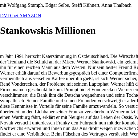
mit Wolfgang Stumph, Edgar Selbe, Steffi Kühnert, Anna Thalbach
DVD bei AMAZON
Stankowskis Millionen
m Jahr 1991 herrscht Katerstimmung in Ostdeutschland. Die Wirtschaf
der Treuhand die Schuld an der Misere.Werner Stankowski, ein gelernte
ihn für einen reichen Mann aus dem Westen. Nur sein bester Freund Rudi
Werner erhält darauf ein Bewerbungsgespräch bei einer Computerfirm
vermeintlich aus versehen Kaffee über ihn gießt, ist sich Werner siche
René Vonderecken, der Probleme mit seinem Laptophat. Werner hilft de
Firmennamen geschenkt bekam. Prompt bietet Vonderecken Werner einen J
verschlimmert, die Bank ihm die Datscha wegnehmen und seine Tochter
sympathisch. Seiner Familie und seinen Freunden verschweigt er aller
diese Kenntnisse in Vorteile für seine Familie umzuwandeln. So versuc
überteuert an den Liebhaber seiner Frau zu verscherbeln.Werner nutzt 
einen Wartburg fährt, erklärt er mit Neugier auf das Leben der Ossis.
Novak versucht unterdessen Fränky den Fuhrpark nun mit der komplett
Nachwuchs erwarten und ihnen nun das Aus droht wegen inzwischen 5
findet er eine Verbündete. Beim Fälschen des Vertrages verrät sich Wer