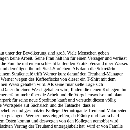
mut unter der Bevölkerung sind groß. Viele Menschen geben
gen keine Arbeit. Seine Frau hält ihn für einen Versager und verlässt
t die Familie mit einem schlecht laufenden Erotik-Versand über Wasser.
nd demütigen ihn mit Stasi-Sprüchen. Als dann die Sekretärin
In einem Straßencafé trifft Werner kurz darauf den Treuhand-Manager
 Werner wegen des Kaffeeflecks von dieser ein T-Shirt mit dem
en Wessi gehalten wird. Als seine finanzielle Lage sich
Da er für einen Wessi gehalten wird, finden die neuen Kollegen ihn
ner erfährt mehr über die Arbeit und die Vorgehensweise und plant
park für seine neue Spedition kauft und versucht diesen völlig
 Wortspiele auf Sächsisch und die Tatsache, dass er
eliebter und geschätzter Kollege.Der intrigante Treuhand Mitarbeiter
 zu gelangen. Werner muss eingreifen, da Fränky und Laura bald
s dem Osten kommt und deswegen von den Kollegen gemobbt wird,
lschten Vertrag der Treuhand untergejubelt hat, wird er von Familie