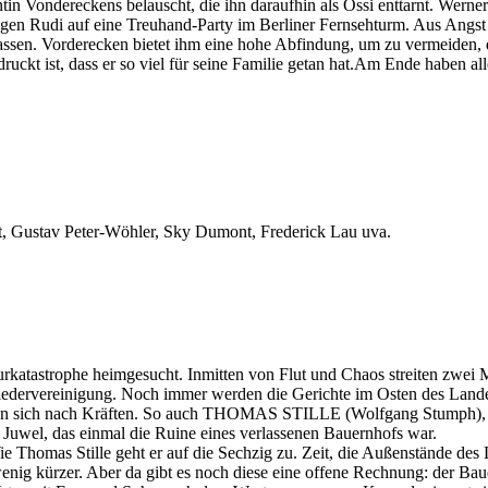
tin Vondereckens belauscht, die ihn daraufhin als Ossi enttarnt. Wern
olgen Rudi auf eine Treuhand-Party im Berliner Fernsehturm. Aus Angst 
lassen. Vorderecken bietet ihm eine hohe Abfindung, um zu vermeiden, d
druckt ist, dass er so viel für seine Familie getan hat.Am Ende haben a
rt, Gustav Peter-Wöhler, Sky Dumont, Frederick Lau uva.
rkatastrophe heimgesucht. Inmitten von Flut und Chaos streiten zwei
iedervereinigung. Noch immer werden die Gerichte im Osten des Land
hren sich nach Kräften. So auch THOMAS STILLE (Wolfgang Stumph), Be
n Juwel, das einmal die Ruine eines verlassenen Bauernhofs war.
 Stille geht er auf die Sechzig zu. Zeit, die Außenstände des Lebe
n wenig kürzer. Aber da gibt es noch diese eine offene Rechnung: der Ba