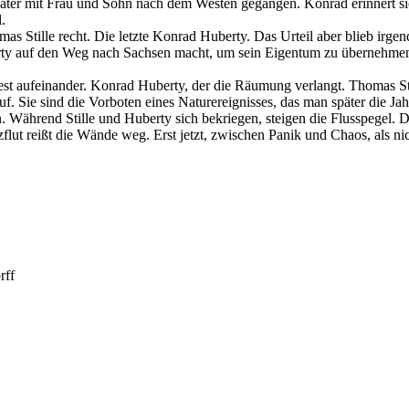
ater mit Frau und Sohn nach dem Westen gegangen. Konrad erinnert sic
l.
as Stille recht. Die letzte Konrad Huberty. Das Urteil aber blieb irg
y auf den Weg nach Sachsen macht, um sein Eigentum zu übernehmen.
 aufeinander. Konrad Huberty, der die Räumung verlangt. Thomas Still
Sie sind die Vorboten eines Naturereignisses, das man später die Jah
en. Während Stille und Huberty sich bekriegen, steigen die Flusspege
reißt die Wände weg. Erst jetzt, zwischen Panik und Chaos, als nichts
rff