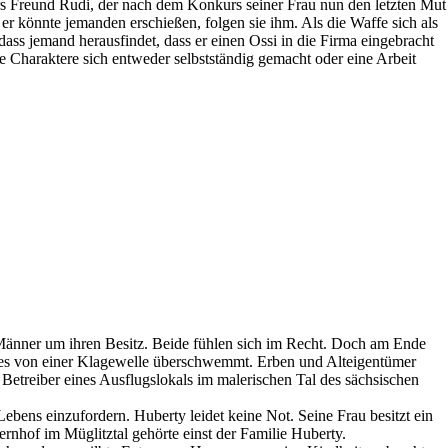
ers Freund Rudi, der nach dem Konkurs seiner Frau nun den letzten Mut
er könnte jemanden erschießen, folgen sie ihm. Als die Waffe sich als
ass jemand herausfindet, dass er einen Ossi in die Firma eingebracht
lle Charaktere sich entweder selbstständig gemacht oder eine Arbeit
 Männer um ihren Besitz. Beide fühlen sich im Recht. Doch am Ende
es von einer Klagewelle überschwemmt. Erben und Alteigentümer
treiber eines Ausflugslokals im malerischen Tal des sächsischen
ns einzufordern. Huberty leidet keine Not. Seine Frau besitzt ein
uernhof im Müglitztal gehörte einst der Familie Huberty.