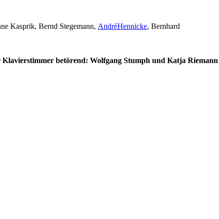
nne Kasprik, Bernd Stegemann,
AndréHennicke
, Bernhard
r Klavierstimmer betörend: Wolfgang Stumph und Katja Riemann