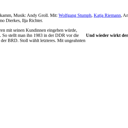
lkamm, Musik: Andy Groll. Mit:
Wolfgang Stumph
,
Katja Riemann
, A
o Dierkes, Ilja Richter.
ären mit seinen Kundinnen eingehen würde,
n. So stellt man ihn 1983 in der DDR vor die
Und wieder wirkt de
 der BRD. Stoll wählt letzteres. Mit ungeahnten