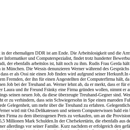
t in der ehemaligen DDR ist am Ende. Die Arbeitslosigkeit und die Ar
r Informatiker und Computerspezialist, findet trotz hunderter Bewerbun
, der ebenfalls arbeitslos ist, hält noch zu ihm. Rudis Frau Gerda häl
a in München. Die Wessis denunzieren Werner während des Gesprächs u
r, dass er als Ossi nie einen Job finden wird aufgrund seiner Herkunft.
m Fremden, der ihn für einen Angestellten der Computerfirma hält, da
ob bei der Treuhand an. Werner lehnt ab, da er merkt, dass er für ein
 Laura und ihr Freund Fränky eine Firma gründen wollen, nimmt er an.
dings seinen neuen Job, da diese überzeugte Treuhand-Gegner sind. Wer
ht er zu verhindern, dass sein Schwiegersohn in Spe einen maroden Fuhr
jede Gelegenheit, um mehr über die Treuhand zu erfahren. Gelegentliche
 Werner wird mit Ost-Delikatessen und seinem Computerwissen bald ein b
en Firma zu dem überzogenen Preis zu verkaufen, um an die Provision
,5 Millionen Mark Schulden.In der Chefsekretärin, die ebenfalls au
ner allerdings vor seiner Familie. Kurz nachdem er erfolgreich den gefä