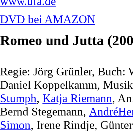
www.ufa.de
DVD bei AMAZON
Romeo und Jutta (200
Regie: Jörg Grünler, Buch:
Daniel Koppelkamm, Musik:
Stumph
,
Katja Riemann
, An
Bernd Stegemann,
AndréHe
Simon
, Irene Rindje, Günte