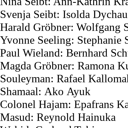
Nina
Seibt
: Ann-Kathrin K
Svenja
Seibt
:
Isolda
Dychau
Harald
Gröbner
: Wolfgang
Yvonne
Seeling
: Stephanie
Paul Wieland: Bernhard Sc
Magda
Gröbner
: Ramona
K
Souleyman
: Rafael
Kalloma
Shamaal
:
Ako
Ayuk
Colonel
Hajam
:
Epafrans
Ka
Masud
:
Reynold
Hainuka