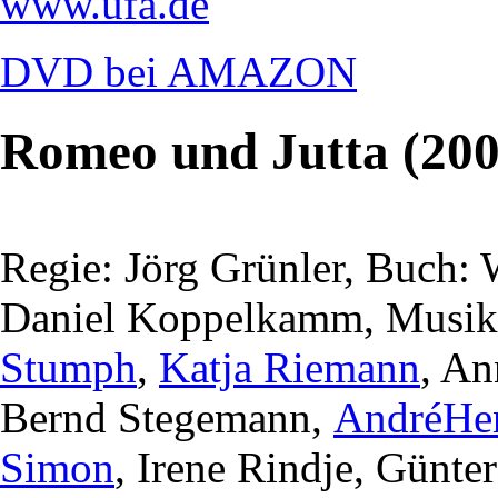
www.ufa.de
DVD bei AMAZON
Romeo und Jutta (200
Regie: Jörg Grünler, Buch:
Daniel Koppelkamm, Musik:
Stumph
,
Katja Riemann
, An
Bernd Stegemann,
AndréHe
Simon
, Irene Rindje, Günte