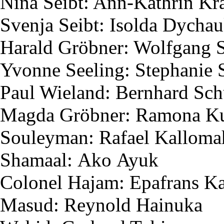
Nina
Seibt
: Ann-Kathrin K
Svenja
Seibt
:
Isolda
Dychau
Harald
Gröbner
: Wolfgang
Yvonne
Seeling
: Stephanie
Paul Wieland: Bernhard Sc
Magda
Gröbner
: Ramona
K
Souleyman
: Rafael
Kalloma
Shamaal
:
Ako
Ayuk
Colonel
Hajam
:
Epafrans
Ka
Masud
:
Reynold
Hainuka