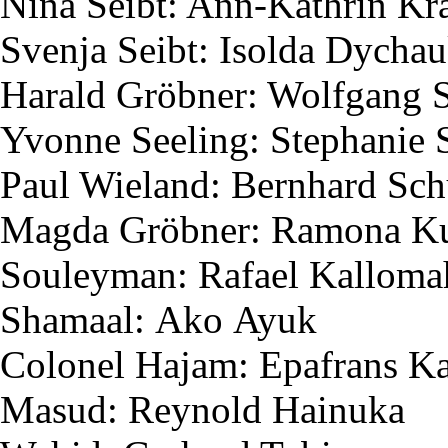
Nina
Seibt
: Ann-Kathrin K
Svenja
Seibt
:
Isolda
Dychau
Harald
Gröbner
: Wolfgang
Yvonne
Seeling
: Stephanie
Paul Wieland: Bernhard Sc
Magda
Gröbner
: Ramona
K
Souleyman
: Rafael
Kalloma
Shamaal
:
Ako
Ayuk
Colonel
Hajam
:
Epafrans
Ka
Masud
:
Reynold
Hainuka