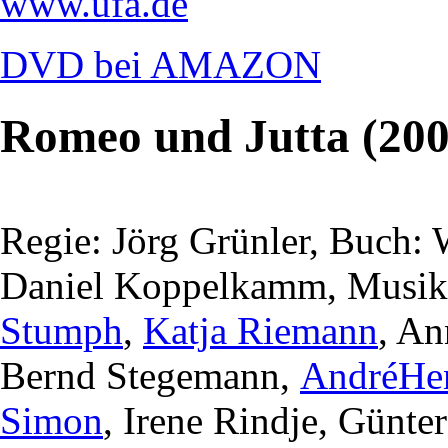
www.ufa.de
DVD bei AMAZON
Romeo und Jutta (200
Regie: Jörg Grünler, Buch:
Daniel Koppelkamm, Musik:
Stumph
,
Katja Riemann
, An
Bernd Stegemann,
AndréHe
Simon
, Irene Rindje, Günte