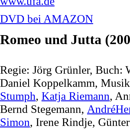
www.ufa.de
DVD bei AMAZON
Romeo und Jutta (200
Regie: Jörg Grünler, Buch:
Daniel Koppelkamm, Musik:
Stumph
,
Katja Riemann
, An
Bernd Stegemann,
AndréHe
Simon
, Irene Rindje, Günte