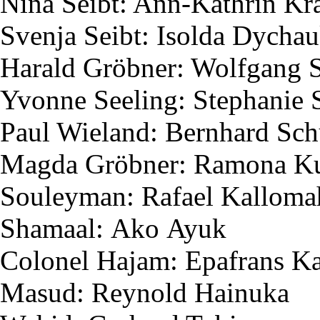
Nina
Seibt
: Ann-Kathrin K
Svenja
Seibt
:
Isolda
Dychau
Harald
Gröbner
: Wolfgang
Yvonne
Seeling
: Stephanie
Paul Wieland: Bernhard Sc
Magda
Gröbner
: Ramona
K
Souleyman
: Rafael
Kalloma
Shamaal
:
Ako
Ayuk
Colonel
Hajam
:
Epafrans
Ka
Masud
:
Reynold
Hainuka