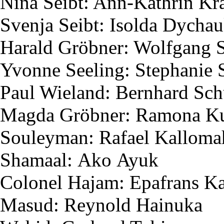
Nina
Seibt
: Ann-Kathrin K
Svenja
Seibt
:
Isolda
Dychau
Harald
Gröbner
: Wolfgang
Yvonne
Seeling
: Stephanie
Paul Wieland: Bernhard Sc
Magda
Gröbner
: Ramona
K
Souleyman
: Rafael
Kalloma
Shamaal
:
Ako
Ayuk
Colonel
Hajam
:
Epafrans
Ka
Masud
:
Reynold
Hainuka