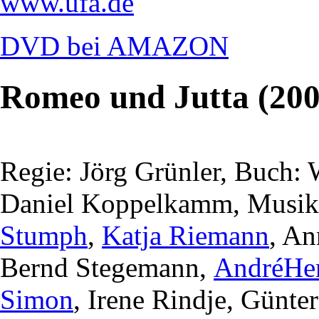
www.ufa.de
DVD bei AMAZON
Romeo und Jutta (200
Regie: Jörg Grünler, Buch:
Daniel Koppelkamm, Musik:
Stumph
,
Katja Riemann
, An
Bernd Stegemann,
AndréHe
Simon
, Irene Rindje, Günte