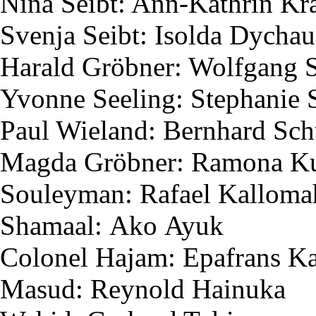
Nina
Seibt
: Ann-Kathrin K
Svenja
Seibt
:
Isolda
Dychau
Harald
Gröbner
: Wolfgang
Yvonne
Seeling
: Stephanie
Paul Wieland: Bernhard Sc
Magda
Gröbner
: Ramona
K
Souleyman
: Rafael
Kalloma
Shamaal
:
Ako
Ayuk
Colonel
Hajam
:
Epafrans
Ka
Masud
:
Reynold
Hainuka