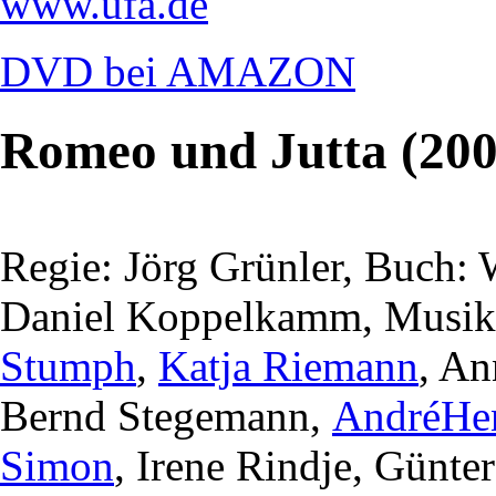
www.ufa.de
DVD bei AMAZON
Romeo und Jutta (200
Regie: Jörg Grünler, Buch:
Daniel Koppelkamm, Musik:
Stumph
,
Katja Riemann
, An
Bernd Stegemann,
AndréHe
Simon
, Irene Rindje, Günte