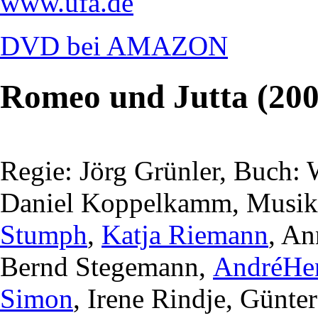
www.ufa.de
DVD bei AMAZON
Romeo und Jutta (200
Regie: Jörg Grünler, Buch:
Daniel Koppelkamm, Musik:
Stumph
,
Katja Riemann
, An
Bernd Stegemann,
AndréHe
Simon
, Irene Rindje, Günte