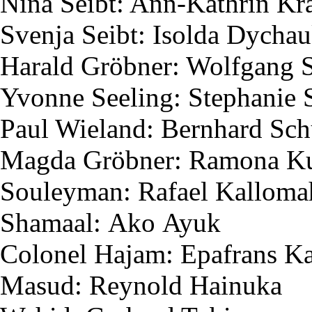
Nina
Seibt
: Ann-Kathrin K
Svenja
Seibt
:
Isolda
Dychau
Harald
Gröbner
: Wolfgang
Yvonne
Seeling
: Stephanie
Paul Wieland: Bernhard Sc
Magda
Gröbner
: Ramona
K
Souleyman
: Rafael
Kalloma
Shamaal
:
Ako
Ayuk
Colonel
Hajam
:
Epafrans
Ka
Masud
:
Reynold
Hainuka