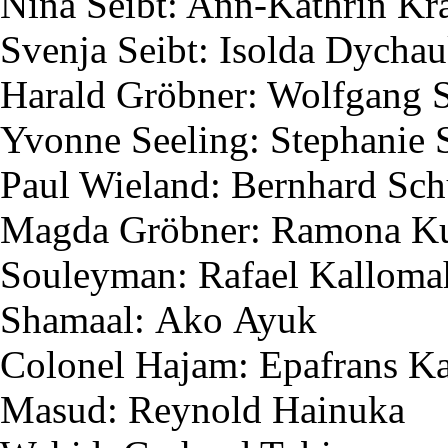
Nina
Seibt
: Ann-Kathrin K
Svenja
Seibt
:
Isolda
Dychau
Harald
Gröbner
: Wolfgang
Yvonne
Seeling
: Stephanie
Paul Wieland: Bernhard Sc
Magda
Gröbner
: Ramona
K
Souleyman
: Rafael
Kalloma
Shamaal
:
Ako
Ayuk
Colonel
Hajam
:
Epafrans
Ka
Masud
:
Reynold
Hainuka