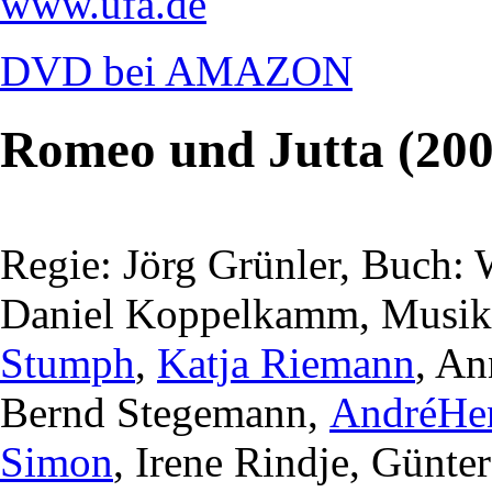
www.ufa.de
DVD bei AMAZON
Romeo und Jutta (200
Regie: Jörg Grünler, Buch:
Daniel Koppelkamm, Musik:
Stumph
,
Katja Riemann
, An
Bernd Stegemann,
AndréHe
Simon
, Irene Rindje, Günte