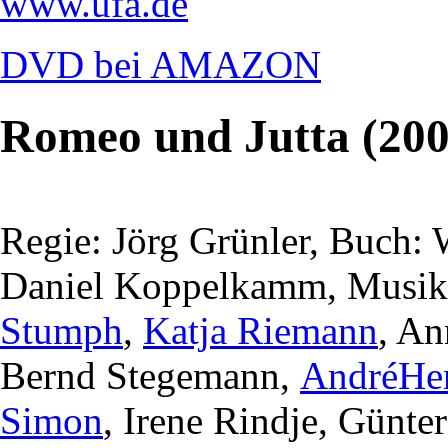
www.ufa.de
DVD bei AMAZON
Romeo und Jutta (200
Regie: Jörg Grünler, Buch:
Daniel Koppelkamm, Musik:
Stumph
,
Katja Riemann
, An
Bernd Stegemann,
AndréHe
Simon
, Irene Rindje, Günte