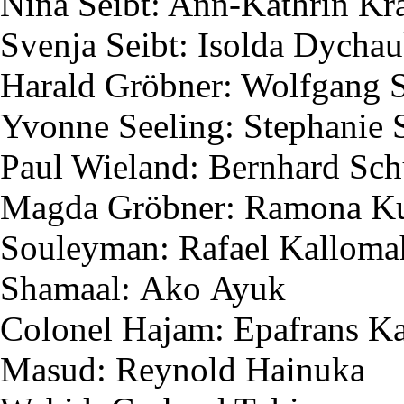
Nina
Seibt
: Ann-Kathrin K
Svenja
Seibt
:
Isolda
Dychau
Harald
Gröbner
: Wolfgang
Yvonne
Seeling
: Stephanie
Paul Wieland: Bernhard Sc
Magda
Gröbner
: Ramona
K
Souleyman
: Rafael
Kalloma
Shamaal
:
Ako
Ayuk
Colonel
Hajam
:
Epafrans
Ka
Masud
:
Reynold
Hainuka