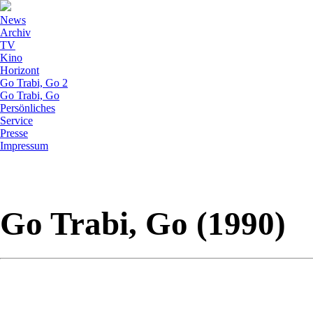
News
Archiv
TV
Kino
Horizont
Go Trabi, Go 2
Go Trabi, Go
Persönliches
Service
Presse
Impressum
Go Trabi, Go (1990)